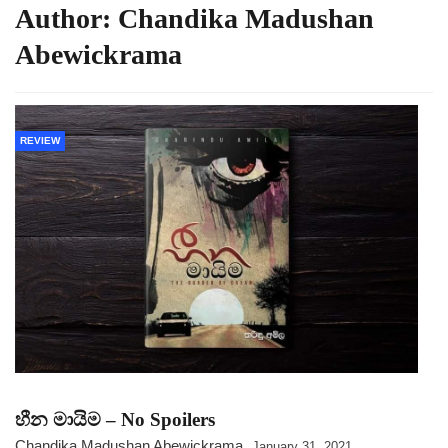
Author:
Chandika Madushan
Abewickrama
REVIEW
හීන මායිම – No Spoilers
Chandika Madushan Abewickrama
January 31, 2021