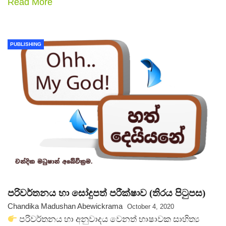
Read More
PUBLISHING
පරිවර්තනය හා සෝදුපත් පරීක්ෂාව (තිරය පිටුපස)
Chandika Madushan Abewickrama
October 4, 2020
පරිවර්තනය හා අනුවාදය වෙනත් භාෂාවක සාහිත්‍ය