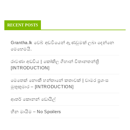
RECENT POSTS
Grantha.lk වෙබ් අඩවියෙන් ඇණවුමක් ලබා දෙන්නෙ
මෙහෙමයි.
රාවණා අඩවිය | කෝකිල ගිහාන් විතානතන්ත්‍රි
[INTRODUCTION]
මෙතෙක් නොකී හන්තානේ කතාවක් | චාමර ප්‍රශංස
මුතුකුමාර – [INTRODUCTION]
ආතර් කොනන් ඩොයිල්
හීන මායිම – No Spoilers