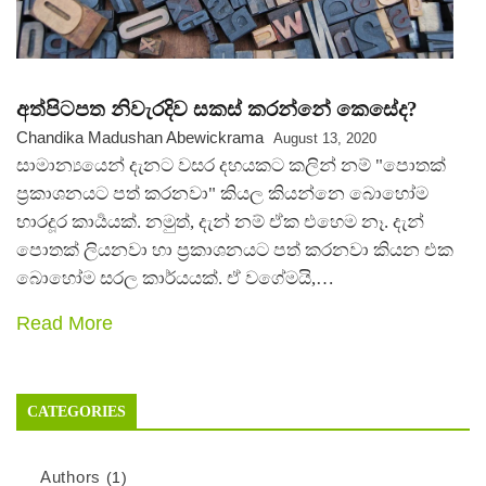
අත්පිටපත නිවැරදිව සකස් කරන්නේ කෙසේද?
Chandika Madushan Abewickrama
August 13, 2020
සාමාන්‍යයෙන් දැනට වසර දහයකට කලින් නම් "පොතක්
ප්‍රකාශනයට පත් කරනවා" කියල කියන්නෙ බොහෝම
භාරදූර කාර්‍යයක්. නමුත්, දැන් නම් ඒක එහෙම නෑ. දැන්
පොතක් ලියනවා හා ප්‍රකාශනයට පත් කරනවා කියන එක
බොහෝම සරල කාර්යයක්. ඒ වගේමයි,…
Read More
CATEGORIES
Authors
(1)