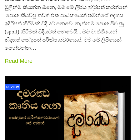
මුලින්ම කියන්න ඕනෙ, මම මේ ලිපිය ඉදිරිපත් කරන්නේ
'පොත කියවපු තවත් එක පාඨකයෙක් තමන්ගේ අදහස
ඉදිරිපත් කිරීමක්' විදියට නෙවේ. නැත්නම් පොත පිළුණු
(spoil) කිරීමක් විදියටත් නෙවෙයි... මම වෘත්තීයෙන්
නිදහස් සෝදුපත් පරීක්ෂකවරයෙක්. මම මේ ලිපියෙන්
පෙන්වන්න…
Read More
REVIEW