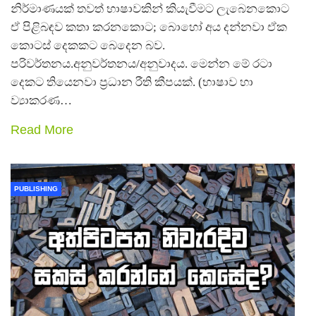
නිර්මාණයක් තවත් භාෂාවකින් කියැවීමට ලැබෙනකොට
ඒ පිළිබඳව කතා කරනකොට; බොහෝ අය දන්නවා ඒක
කොටස් දෙකකට බෙදෙන බව.
පරිවර්තනය.අනුවර්තනය/අනුවාදය. මෙන්න මේ රටා
දෙකට තියෙනවා ප්‍රධාන රීති කීපයක්. (භාෂාව හා
ව්‍යාකරණ…
Read More
PUBLISHING