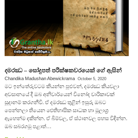
දමරඣ – සෝදුපත් පරීක්ෂකවරයෙක් ගේ ඇසින්
Chandika Madushan Abewickrama
October 5, 2020
මට ඉන්තේරුවටම කියන්න පුළුවන්, දමරඣ කියවලා
අවසානයේ දී ඔබ අනිවාර්යෙන් විනෝද චාරිකාවක්
සූදානම් කරගනීවි. ඒ දමරඣ තුළින් ඉසුරු ඔබට
පෙන්නලා තියෙන ඓතිහාසික සාධක හා මූලාශ්‍ර
ඇහෙන්ම දකින්න. ඒ බිම්වල, ඒ ස්ථානවල පහස විඳින්න.
ඔබ සබරගමු පළාත්…